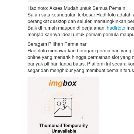
Hadirtoto: Akses Mudah untuk Semua Pemain
Salah satu keunggulan terbesar Hadirtoto adalah 
perangkat desktop dan seluler, memungkinkan pem
Baik di rumah maupun di perjalanan,
hadirtoto
mem
menjadikannya ideal untuk pemain pemula maup
Beragam Pilihan Permainan
Hadirtoto menawarkan beragam permainan yang me
online yang menarik hingga permainan slot yang
banyak pilihan tanpa batas. Platform ini secara
segar dan menghibur yang membuat pemain terus