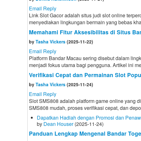
Email Reply
Link Slot Gacor adalah situs judi slot online te
menyediakan lingkungan bermain yang bebas khawa
Memahami Fitur Aksesibilitas di Situs B
by
Tasha Vickers
(2025-11-22)
Email Reply
Platform Bandar Macau sering disebut dalam lingku
menjadi fokus utama bagi pengguna. Artikel ini 
Verifikasi Cepat dan Permainan Slot Popu
by
Tasha Vickers
(2025-11-24)
Email Reply
Slot SMS808 adalah platform game online yang di
SMS808 mudah, proses verifikasi cepat, dan depos
Dapatkan Hadiah dengan Promosi dan Penaw
by
Dean Houser
(2025-11-24)
Panduan Lengkap Mengenal Bandar Toge