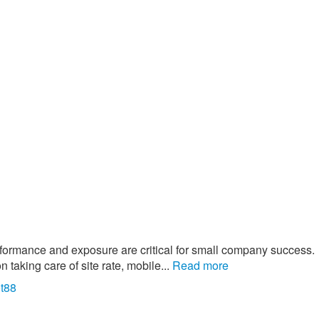
performance and exposure are critical for small company success.
 taking care of site rate, mobile...
Read more
t88