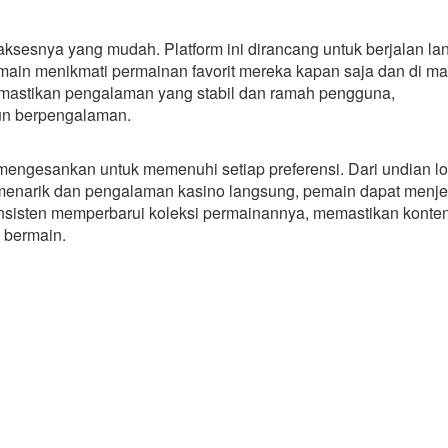
aksesnya yang mudah. Platform ini dirancang untuk berjalan lan
ain menikmati permainan favorit mereka kapan saja dan di ma
astikan pengalaman yang stabil dan ramah pengguna,
un berpengalaman.
ngesankan untuk memenuhi setiap preferensi. Dari undian lo
 menarik dan pengalaman kasino langsung, pemain dapat menje
 konsisten memperbarui koleksi permainannya, memastikan konte
 bermain.