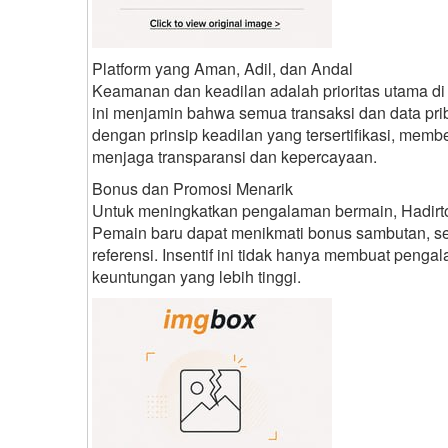
Platform yang Aman, Adil, dan Andal
Keamanan dan keadilan adalah prioritas utama di
ini menjamin bahwa semua transaksi dan data prib
dengan prinsip keadilan yang tersertifikasi, m
menjaga transparansi dan kepercayaan.
Bonus dan Promosi Menarik
Untuk meningkatkan pengalaman bermain, Hadirt
Pemain baru dapat menikmati bonus sambutan, se
referensi. Insentif ini tidak hanya membuat peng
keuntungan yang lebih tinggi.