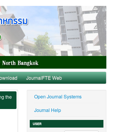
ownload
JournalFTE Web
Open Journal Systems
ng the
Journal Help
USER