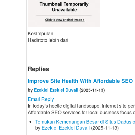
Kesimpulan
Hadirtoto lebih dari
Replies
Improve Site Health With Affordable SEO
by
Ezekiel Ezekiel Duvall
(2025-11-13)
Email Reply
In today's hectic digital landscape, internet site 
Affordable SEO services for local business focus on
Temukan Kemenangan Besar di Situs Daduslo
by
Ezekiel Ezekiel Duvall
(2025-11-13)