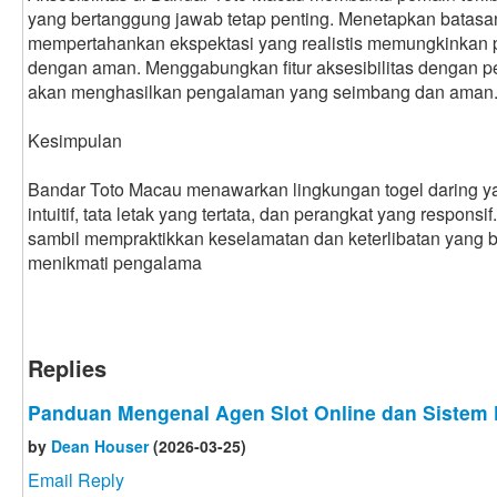
yang bertanggung jawab tetap penting. Menetapkan batasa
mempertahankan ekspektasi yang realistis memungkinkan 
dengan aman. Menggabungkan fitur aksesibilitas dengan p
akan menghasilkan pengalaman yang seimbang dan aman
Kesimpulan
Bandar Toto Macau menawarkan lingkungan togel daring y
intuitif, tata letak yang tertata, dan perangkat yang responsi
sambil mempraktikkan keselamatan dan keterlibatan yang 
menikmati pengalama
Replies
Panduan Mengenal Agen Slot Online dan Sistem 
by
Dean Houser
(2026-03-25)
Email Reply