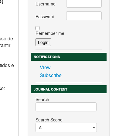
6)
Username
Password
Remember me
sso de
antir
NOTIFICATIONS
tidos e
View
Subscribe
ce:
JOURNAL CONTENT
Search
Search Scope