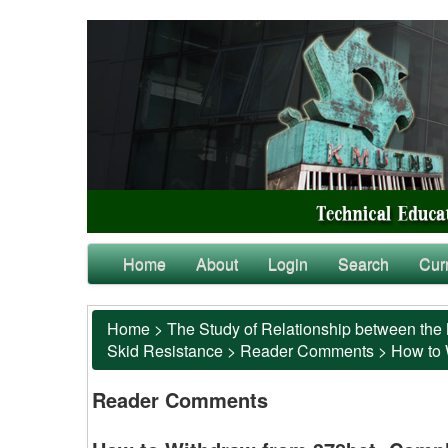
Home
About
Login
Search
Cur
Home
>
The Study of Relationship between the 
Skid Resistance
>
Reader Comments
>
How to 
Reader Comments