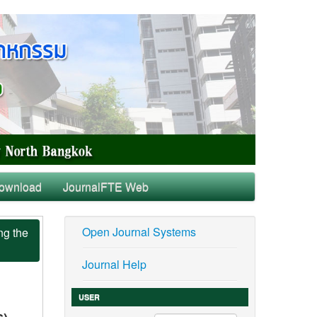
ownload
JournalFTE Web
Open Journal Systems
ng the
Journal Help
USER