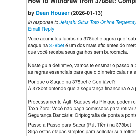
How to Withdraw from 378bet: Comple
by
Dean Houser
(2026-01-13)
In response to
Jelajahi Situs Toto Online Terperca
Email Reply
Você acumulou lucros na 378bet e agora quer sabe
saque na
378bet
é um dos mais eficientes do merca
que você receba seus ganhos sem burocracia.
Neste guia definitivo, vamos te ensinar o passo a
as regras essenciais para que o dinheiro caia na 
Por que o Saque na 378bet é Confiável?
A 378bet entende que a segurança financeira é a p
Processamento Ágil: Saques via Pix que podem ca
Taxa Zero: Você não paga comissões para retirar 
Segurança Bancária: Criptografia de ponta a pont
Passo a Passo para Sacar (Rút Tiền) na 378bet
Siga estas etapas simples para solicitar sua retira