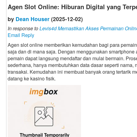
Agen Slot Online: Hiburan Digital yang Terp
by
Dean Houser
(2025-12-02)
In response to
Levis4d Memastikan Akses Permainan Onli
Email Reply
Agen slot online memberikan kemudahan bagi para pemain
saja dan di mana saja. Dengan menggunakan smartphone ata
pemain dapat langsung mendaftar dan mulai bermain. Pros
sederhana, hanya membutuhkan data dasar seperti nama, n
transaksi. Kemudahan ini membuat banyak orang tertarik 
datang ke kasino fisik.