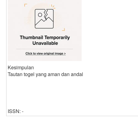
Kesimpulan
Tautan togel yang aman dan andal
ISSN: -