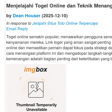
Menjelajahi Togel Online dan Teknik Menan
by
Dean Houser
(2025-12-10)
In response to
Jelajahi Situs Toto Online Terpercaya
Email Reply
Togel online semakin populer, menawarkan pengguna sensa
kenyamanan mereka. Link togel yang aman sangat penting un
online dan memastikan pemain dapat fokus pada strategi 
cara menavigasi platform ini dan mengadopsi langkah-lang
kemenangan adalah bagian penting dari keterlibatan yang 