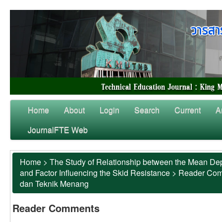
Home
About
Login
Search
Current
A
JournalFTE Web
Home
>
The Study of Relationship between the Mean Dep
and Factor Influencing the Skid Resistance
>
Reader Co
dan Teknik Menang
Reader Comments