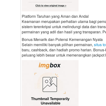
Platform Taruhan yang Aman dan Andal
Keamanan merupakan perhatian utama bagi pemain
sistem terenkripsi untuk melindungi data dan tran
permainan yang adil dan hasil yang transparan. 
Bonus Menarik dan Potensi Kemenangan Nyata
Selain memiliki banyak pilihan permainan,
situs t
baru, cashback, dan hadiah promo harian. Bonu
peluang lebih besar untuk memenangkan jackpot b