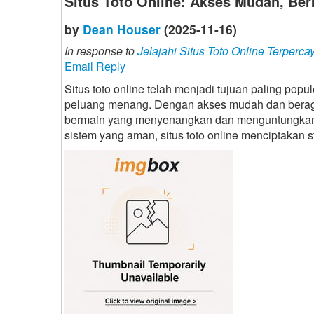
Situs Toto Online: Akses Mudah, B
by
Dean Houser
(2025-11-16)
In response to
Jelajahi Situs Toto Online Terperca
Email Reply
Situs toto online telah menjadi tujuan paling popu
peluang menang. Dengan akses mudah dan beraga
bermain yang menyenangkan dan menguntungkan 
sistem yang aman, situs toto online menciptakan st