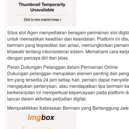
Situs slot Agen menyediakan beragam permainan slot digit
untuk memastikan keadilan dan keandalan. Platform ini d
bermain yang terprediksi dan aman, memungkinkan pemain
khawatir tentang inkonsistensi sistem. Memahami cara kerj
dengan percaya diri dan jelas.
Peran Dukungan Pelanggan dalam Permainan Online
Dukungan pelanggan merupakan elemen penting dari penga
tim yang tersedia 24 jam setiap hari, pemain dapat menyel
mengajukan pertanyaan, atau mendapatkan tips bermain ka
berkelanjutan ini memperkuat kepercayaan pada platform d
lancar dalam aktivitas perjudian digital.
Mempraktikkan Kebiasaan Bermain yang Bertanggung Jaw