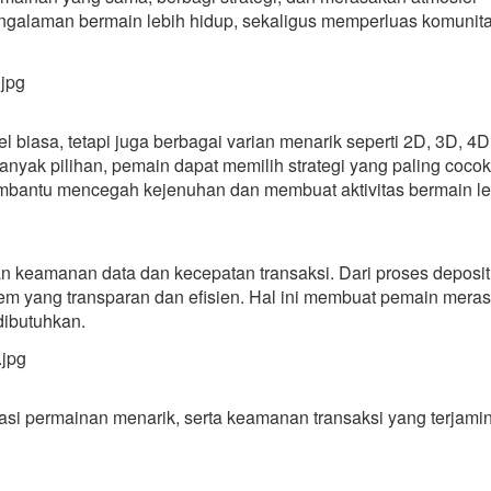
engalaman bermain lebih hidup, sekaligus memperluas komunita
 biasa, tetapi juga berbagai varian menarik seperti 2D, 3D, 4D
anyak pilihan, pemain dapat memilih strategi yang paling cocok
embantu mencegah kejenuhan dan membuat aktivitas bermain le
 keamanan data dan kecepatan transaksi. Dari proses deposit
em yang transparan dan efisien. Hal ini membuat pemain mera
dibutuhkan.
asi permainan menarik, serta keamanan transaksi yang terjamin,