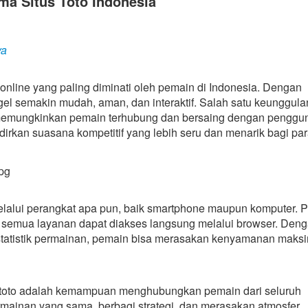
a Situs Toto Indonesia
ya
n online yang paling diminati oleh pemain di Indonesia. Dengan
el semakin mudah, aman, dan interaktif. Salah satu keunggul
 memungkinkan pemain terhubung dan bersaing dengan penggun
dirkan suasana kompetitif yang lebih seru dan menarik bagi pa
lalui perangkat apa pun, baik smartphone maupun komputer. 
 semua layanan dapat diakses langsung melalui browser. Denga
ga statistik permainan, pemain bisa merasakan kenyamanan maks
us toto adalah kemampuan menghubungkan pemain dari seluruh
ermainan yang sama, berbagi strategi, dan merasakan atmosfer