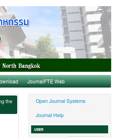
ownload
JournalFTE Web
Open Journal Systems
ng the
Journal Help
USER