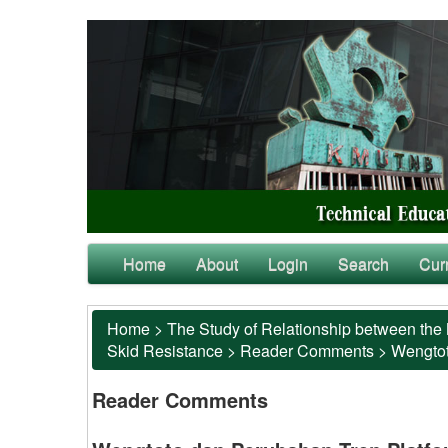
Home
About
Login
Search
Cur
Home
>
The Study of Relationship between the 
Skid Resistance
>
Reader Comments
>
Wengtot
Reader Comments