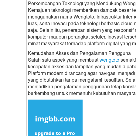
Perkembangan Teknologi yang Mendukung Weng
Kemajuan teknologi memberikan dampak besar ter
menggunakan nama Wengtoto. Infrastruktur intern
luas, serta inovasi pada teknologi berbasis cl
saja. Selain itu, penerapan sistem yang respons
komputer maupun perangkat seluler. Inovasi ters
minat masyarakat terhadap platform digital ya
Kemudahan Akses dan Pengalaman Pengguna
Salah satu aspek yang membuat
wengtoto
semakin
kecepatan akses dan tampilan yang mudah dipah
Platform modern dirancang agar navigasi menjad
yang dibutuhkan tanpa mengalami kesulitan. Selain
menjadikan pengalaman penggunaan tetap konsist
berkembang untuk memenuhi kebutuhan masyarak