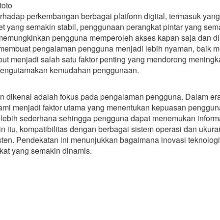
toto
hadap perkembangan berbagai platform digital, termasuk yang
et yang semakin stabil, penggunaan perangkat pintar yang sem
oud memungkinkan pengguna memperoleh akses kapan saja dan d
if membuat pengalaman pengguna menjadi lebih nyaman, baik m
ebut menjadi salah satu faktor penting yang mendorong meningk
ng mengutamakan kemudahan penggunaan.
 dikenal adalah fokus pada pengalaman pengguna. Dalam era 
ami menjadi faktor utama yang menentukan kepuasan penggun
i lebih sederhana sehingga pengguna dapat menemukan inform
 itu, kompatibilitas dengan berbagai sistem operasi dan ukura
en. Pendekatan ini menunjukkan bagaimana inovasi teknologi
at yang semakin dinamis.