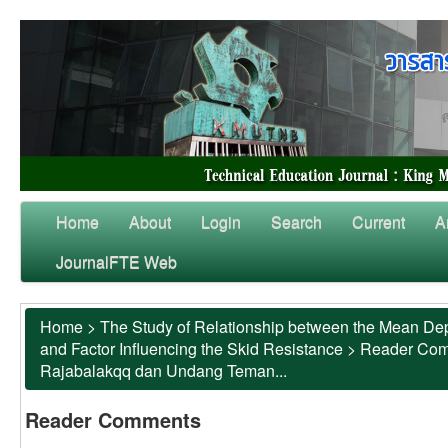
Home
About
Login
Search
Current
A
JournalFTE Web
Home
>
The Study of Relationship between the Mean Dep
and Factor Influencing the Skid Resistance
>
Reader Co
Rajabalakqq dan Undang Teman...
Reader Comments