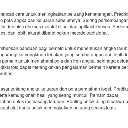
 mencari cara untuk meningkatkan peluang kemenangan. Prediks
n pola angka dari keluaran sebelumnya. Seiring perkembanga
igital dan bisa diakses melalui situs atau aplikasi khusus. Perk
ses, dan lebih akurat dibandingkan metode tradisional.
berikan panduan bagi pemain untuk menentukan angka taruh
ngurangi kemungkinan tebakan yang sembarangan dan lebih f
ntu pemain untuk memahami pola dan tren angka, sehingga pelu
prediksi toto dapat meningkatkan pengalaman bermain karena p
aruhan.
ar tentang angka keluaran dan pola permainan togel. Prediks
erta kemungkinan hasil yang sering muncul. Pemain dapat
mbahan untuk memasang taruhan. Penting untuk diingat bahwa p
agai alat bantu untuk meningkatkan peluang secara logis.