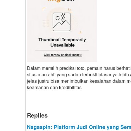
Dalam memilih prediksi toto, pemain harus berhati
situs atau ahli yang sudah terbukti biasanya lebi
jelas justru bisa menimbulkan kesalahan dalam 
keamanan dan kredibilitas
Replies
Nagaspin: Platform Judi Online yang Sem