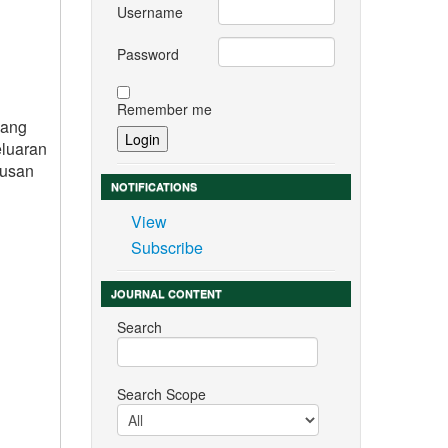
Username
Password
Remember me
yang
eluaran
tusan
NOTIFICATIONS
View
Subscribe
JOURNAL CONTENT
Search
Search Scope