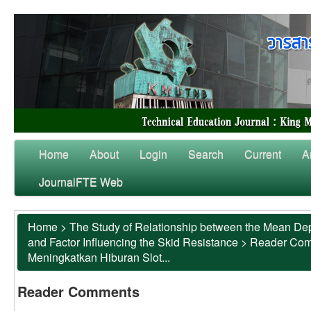
Home
About
Login
Search
Current
A
JournalFTE Web
Home
>
The Study of Relationship between the Mean Dep
and Factor Influencing the Skid Resistance
>
Reader Co
Meningkatkan Hiburan Slot...
Reader Comments