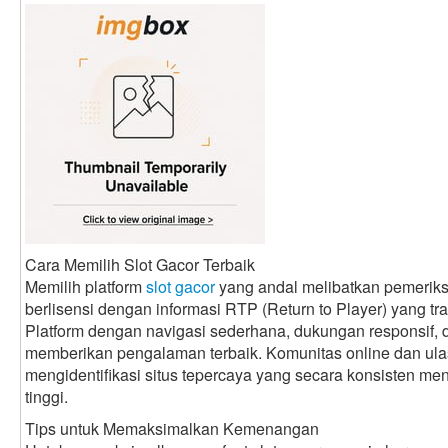
Cara Memilih Slot Gacor Terbaik
Memilih platform
slot gacor
yang andal melibatkan pemeriksaan
berlisensi dengan informasi RTP (Return to Player) yang t
Platform dengan navigasi sederhana, dukungan responsif,
memberikan pengalaman terbaik. Komunitas online dan u
mengidentifikasi situs tepercaya yang secara konsisten 
tinggi.
Tips untuk Memaksimalkan Kemenangan