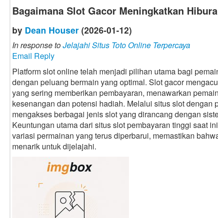
Bagaimana Slot Gacor Meningkatkan Hibura
by
Dean Houser
(2026-01-12)
In response to
Jelajahi Situs Toto Online Terpercaya
Email Reply
Platform slot online telah menjadi pilihan utama bagi pemai
dengan peluang bermain yang optimal. Slot gacor mengacu p
yang sering memberikan pembayaran, menawarkan pemain
kesenangan dan potensi hadiah. Melalui situs slot dengan 
mengakses berbagai jenis slot yang dirancang dengan sist
Keuntungan utama dari situs slot pembayaran tinggi saat in
variasi permainan yang terus diperbarui, memastikan bahwa
menarik untuk dijelajahi.