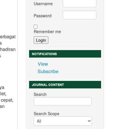
Username
Password
Remember me
berbagai
a
ehadiran
NOTIFICATIONS
s
View
Subscribe
JOURNAL CONTENT
nya
let,
Search
 cepat,
gan
Search Scope