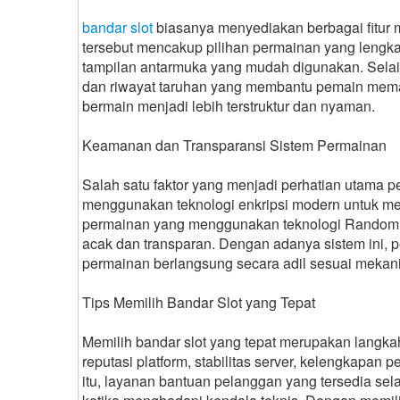
bandar slot
biasanya menyediakan berbagai fitur 
tersebut mencakup pilihan permainan yang lengkap
tampilan antarmuka yang mudah digunakan. Selain 
dan riwayat taruhan yang membantu pemain memant
bermain menjadi lebih terstruktur dan nyaman.
Keamanan dan Transparansi Sistem Permainan
Salah satu faktor yang menjadi perhatian utama 
menggunakan teknologi enkripsi modern untuk mel
permainan yang menggunakan teknologi Random 
acak dan transparan. Dengan adanya sistem ini, 
permainan berlangsung secara adil sesuai mekani
Tips Memilih Bandar Slot yang Tepat
Memilih bandar slot yang tepat merupakan langk
reputasi platform, stabilitas server, kelengkapan
itu, layanan bantuan pelanggan yang tersedia se