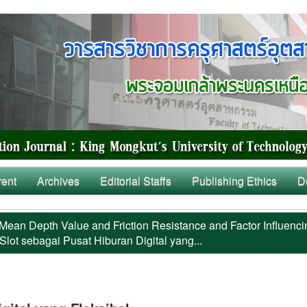
rent
Archives
Editorial Staffs
Publishing Ethics
D
Mean Depth Value and Friction Resistance and Factor Influenci
Slot sebagai Pusat Hiburan Digital yang...