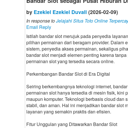
Bandar Slot sebagai Pusat Hiburan Di
by
Ezekiel Ezekiel Duvall
(2026-02-09)
In response to
Jelajahi Situs Toto Online Terperca
Email Reply
Istilah bandar slot merujuk pada penyedia layan
pilihan permainan dari beragam provider. Dalam 
sistem, penyedia akses permainan, sekaligus piha
bandar slot menjadi elemen penting karena tanpa 
permainan slot yang tersedia secara online.
Perkembangan Bandar Slot di Era Digital
Seiring berkembangnya teknologi internet, bandar
permainan slot hanya tersedia di mesin fisik, kin
maupun komputer. Teknologi berbasis cloud dan s
stabil, dan aman. Hal ini menjadikan bandar sl
layanan yang semakin praktis dan efisien.
Fitur Unggulan yang Ditawarkan Bandar Slot