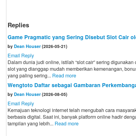
Replies
Game Pragmatic yang Sering Disebut Slot Cair o
by
Dean Houser
(2026-05-21)
Email Reply
Dalam dunia judi online, istilah “slot cair” sering diguna
slot yang dianggap mudah memberikan kemenangan, bonus, a
yang paling sering...
Read more
Wengtoto Daftar sebagai Gambaran Perkembangan
by
Dean Houser
(2026-08-05)
Email Reply
Kemajuan teknologi internet telah mengubah cara masyara
berbasis digital. Saat ini, banyak platform online hadir 
tampilan yang lebih...
Read more