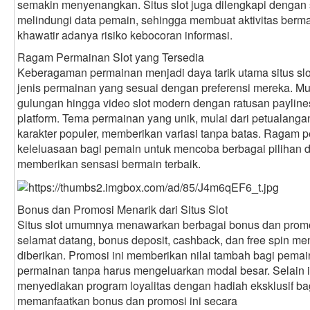
semakin menyenangkan. Situs slot juga dilengkapi dengan
melindungi data pemain, sehingga membuat aktivitas berm
khawatir adanya risiko kebocoran informasi.
Ragam Permainan Slot yang Tersedia
Keberagaman permainan menjadi daya tarik utama situs sl
jenis permainan yang sesuai dengan preferensi mereka. Mula
gulungan hingga video slot modern dengan ratusan payline
platform. Tema permainan yang unik, mulai dari petualangan
karakter populer, memberikan variasi tanpa batas. Ragam 
keleluasaan bagi pemain untuk mencoba berbagai pilihan
memberikan sensasi bermain terbaik.
Bonus dan Promosi Menarik dari Situs Slot
Situs slot umumnya menawarkan berbagai bonus dan prom
selamat datang, bonus deposit, cashback, dan free spin me
diberikan. Promosi ini memberikan nilai tambah bagi pema
permainan tanpa harus mengeluarkan modal besar. Selain it
menyediakan program loyalitas dengan hadiah eksklusif ba
memanfaatkan bonus dan promosi ini secara