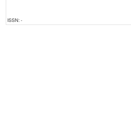
ISSN: -