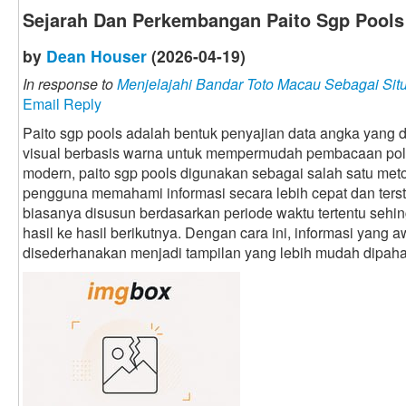
Sejarah Dan Perkembangan Paito Sgp Pools D
by
Dean Houser
(2026-04-19)
In response to
Menjelajahi Bandar Toto Macau Sebagai Situ
Email Reply
Paito sgp pools adalah bentuk penyajian data angka yang d
visual berbasis warna untuk mempermudah pembacaan pola 
modern, paito sgp pools digunakan sebagai salah satu met
pengguna memahami informasi secara lebih cepat dan terstr
biasanya disusun berdasarkan periode waktu tertentu sehing
hasil ke hasil berikutnya. Dengan cara ini, informasi yang
disederhanakan menjadi tampilan yang lebih mudah dipaha