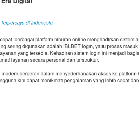
Era Digital
Terpercaya di Indonesia
epat, berbagai platform hiburan online menghadirkan sistem 
h yang sering digunakan adalah IBLBET login, yaitu proses masuk
layanan yang tersedia. Kehadiran sistem login ini menjadi bagi
ti layanan secara personal dan terstruktur.
 modern berperan dalam menyederhanakan akses ke platform 
pengguna kini dapat menikmati pengalaman yang lebih cepat da