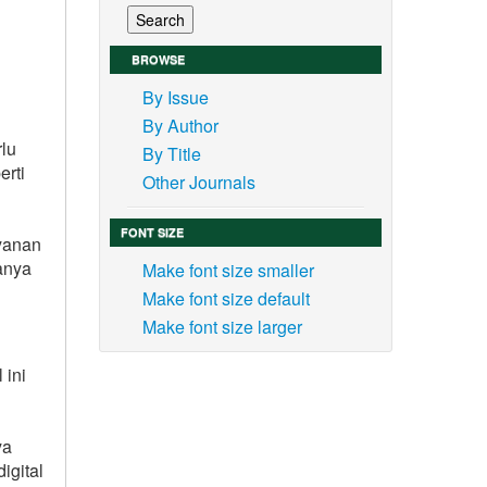
BROWSE
By Issue
By Author
lu
By Title
erti
Other Journals
FONT SIZE
yanan
anya
Make font size smaller
Make font size default
Make font size larger
 ini
ya
igital