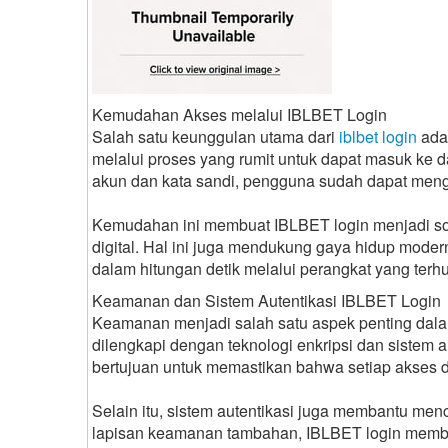
Kemudahan Akses melalui IBLBET Login
Salah satu keunggulan utama dari
iblbet login
ada
melalui proses yang rumit untuk dapat masuk ke 
akun dan kata sandi, pengguna sudah dapat menga
Kemudahan ini membuat IBLBET login menjadi sol
digital. Hal ini juga mendukung gaya hidup moder
dalam hitungan detik melalui perangkat yang terhu
Keamanan dan Sistem Autentikasi IBLBET Login
Keamanan menjadi salah satu aspek penting dalam
dilengkapi dengan teknologi enkripsi dan sistem a
bertujuan untuk memastikan bahwa setiap akses di
Selain itu, sistem autentikasi juga membantu m
lapisan keamanan tambahan, IBLBET login member