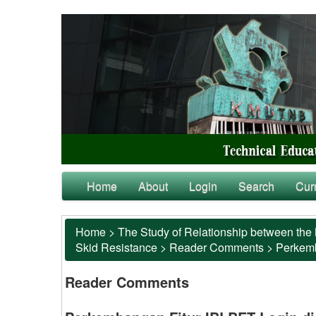
Home
About
Login
Search
Cur
Home
>
The Study of Relationship between the 
Skid Resistance
>
Reader Comments
>
Perkemb
Reader Comments