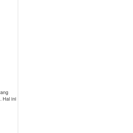
yang
 Hal ini