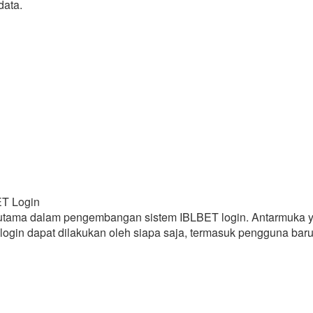
data.
T Login
 utama dalam pengembangan sistem IBLBET login. Antarmuka 
in dapat dilakukan oleh siapa saja, termasuk pengguna baru.