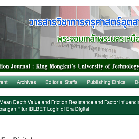
rent
Archives
Editorial Staffs
Publishing Ethics
D
Mean Depth Value and Friction Resistance and Factor Influenci
angan Fitur IBLBET Login di Era Digital