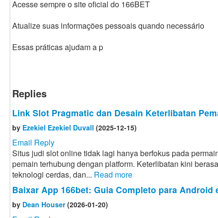
Acesse sempre o site oficial do 166BET
Atualize suas informações pessoais quando necessário
Essas práticas ajudam a p
Replies
Link Slot Pragmatic dan Desain Keterlibatan Pem
by
Ezekiel Ezekiel Duvall
(2025-12-15)
Email Reply
Situs judi slot online tidak lagi hanya berfokus pada perma
pemain terhubung dengan platform. Keterlibatan kini berasa
teknologi cerdas, dan...
Read more
Baixar App 166bet: Guia Completo para Android 
by
Dean Houser
(2026-01-20)