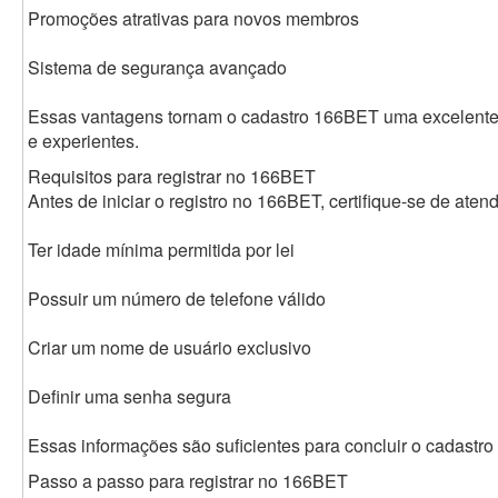
Promoções atrativas para novos membros
Sistema de segurança avançado
Essas vantagens tornam o cadastro 166BET uma excelente 
e experientes.
Requisitos para registrar no 166BET
Antes de iniciar o registro no 166BET, certifique-se de aten
Ter idade mínima permitida por lei
Possuir um número de telefone válido
Criar um nome de usuário exclusivo
Definir uma senha segura
Essas informações são suficientes para concluir o cadastro
Passo a passo para registrar no 166BET