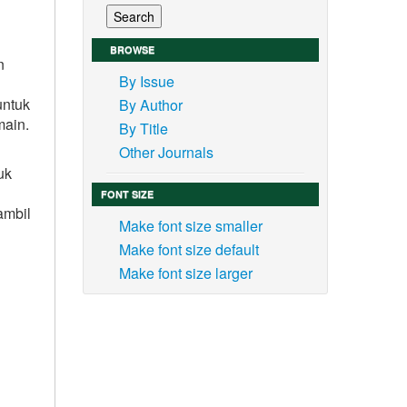
BROWSE
n
By Issue
untuk
By Author
main.
By Title
Other Journals
uk
FONT SIZE
ambil
Make font size smaller
Make font size default
Make font size larger