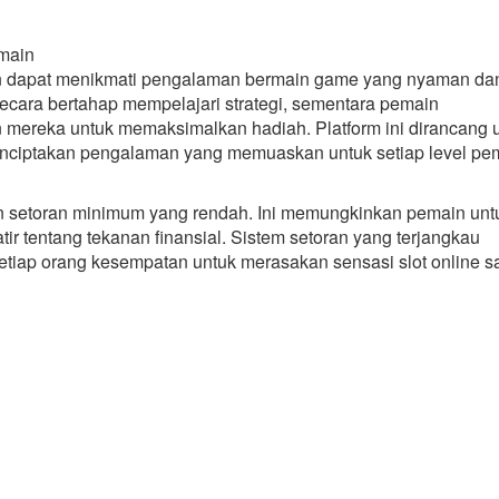
main
n dapat menikmati pengalaman bermain game yang nyaman da
secara bertahap mempelajari strategi, sementara pemain
mereka untuk memaksimalkan hadiah. Platform ini dirancang 
enciptakan pengalaman yang memuaskan untuk setiap level pe
atan setoran minimum yang rendah. Ini memungkinkan pemain unt
r tentang tekanan finansial. Sistem setoran yang terjangkau
tiap orang kesempatan untuk merasakan sensasi slot online s