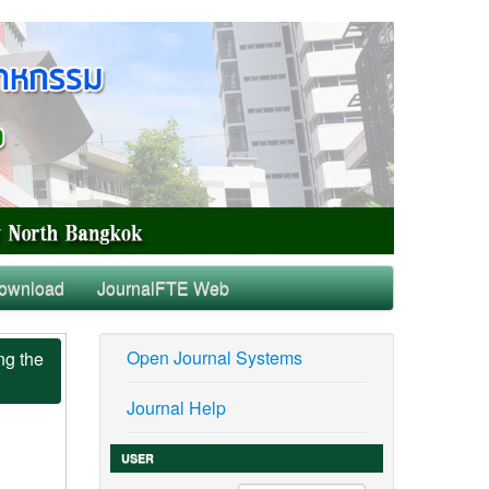
ownload
JournalFTE Web
Open Journal Systems
ng the
Journal Help
USER