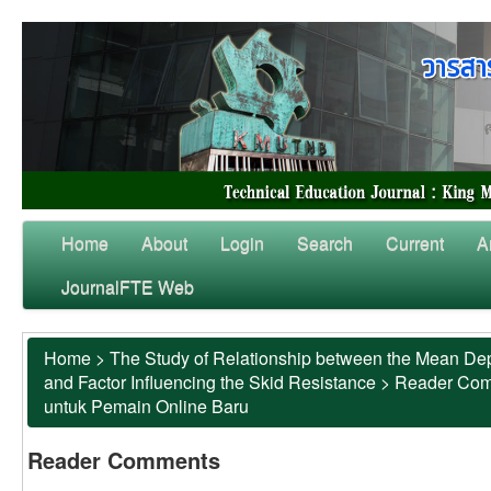
Home
About
Login
Search
Current
A
JournalFTE Web
Home
>
The Study of Relationship between the Mean Dep
and Factor Influencing the Skid Resistance
>
Reader Co
untuk Pemain Online Baru
Reader Comments