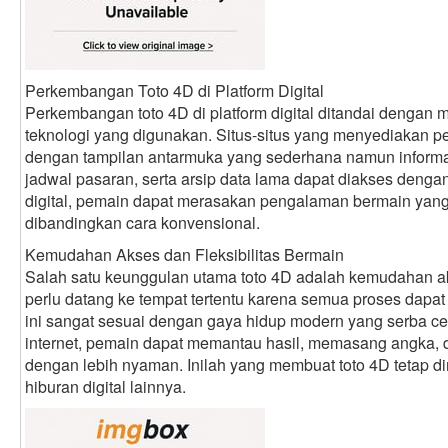
Perkembangan Toto 4D di Platform Digital
Perkembangan toto 4D di platform digital ditandai dengan 
teknologi yang digunakan. Situs-situs yang menyediakan pe
dengan tampilan antarmuka yang sederhana namun informatif
jadwal pasaran, serta arsip data lama dapat diakses den
digital, pemain dapat merasakan pengalaman bermain yang l
dibandingkan cara konvensional.
Kemudahan Akses dan Fleksibilitas Bermain
Salah satu keunggulan utama toto 4D adalah kemudahan ak
perlu datang ke tempat tertentu karena semua proses dapat d
ini sangat sesuai dengan gaya hidup modern yang serba c
internet, pemain dapat memantau hasil, memasang angka, 
dengan lebih nyaman. Inilah yang membuat toto 4D tetap di
hiburan digital lainnya.