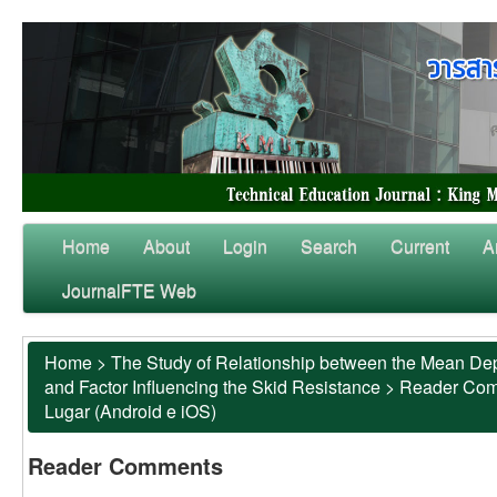
Home
About
Login
Search
Current
A
JournalFTE Web
Home
>
The Study of Relationship between the Mean Dep
and Factor Influencing the Skid Resistance
>
Reader Co
Lugar (Android e iOS)
Reader Comments