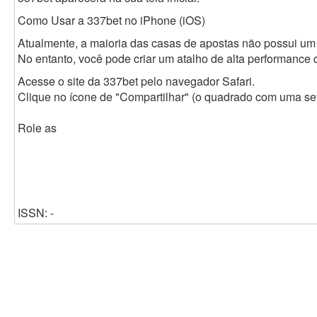
Como Usar a 337bet no iPhone (iOS)
Atualmente, a maioria das casas de apostas não possui um a
No entanto, você pode criar um atalho de alta performance 
Acesse o site da 337bet pelo navegador Safari.
Clique no ícone de "Compartilhar" (o quadrado com uma seta
Role as
ISSN: -