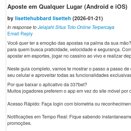
Aposte em Qualquer Lugar (Android e iOS)
by
lisettehubbard lisetteh
(2026-01-21)
In response to
Jelajahi Situs Toto Online Terpercaya
Email Reply
Você quer ter a emoção das apostas na palma da sua mão
para quem busca praticidade, velocidade e segurança. Com o
apostar em esportes, jogar no cassino ao vivo e realizar de
Neste guia completo, vamos te mostrar o passo a passo de 
seu celular e aproveitar todas as funcionalidades exclusiva
Por que baixar o aplicativo da 337bet?
Muitos jogadores preferem o app em vez do site móvel por 
Acesso Rápido: Faça login com biometria ou reconhecimento
Notificações em Tempo Real: Fique sabendo instantaneamen
promoções.