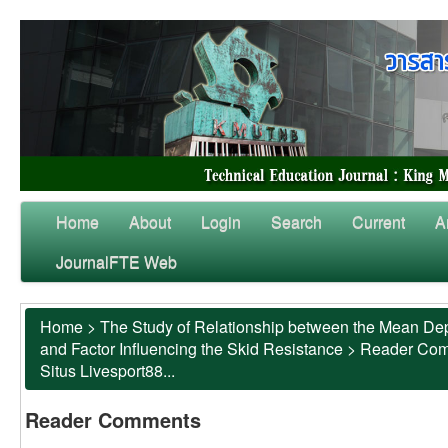
Home
About
Login
Search
Current
A
JournalFTE Web
Home
>
The Study of Relationship between the Mean Dep
and Factor Influencing the Skid Resistance
>
Reader Co
Situs Livesport88...
Reader Comments