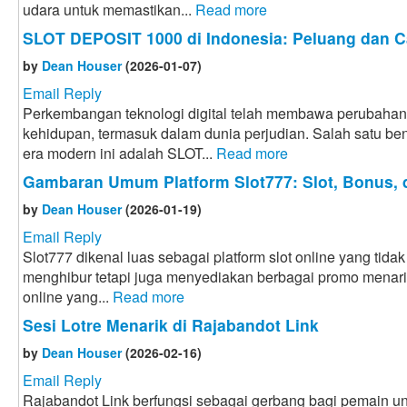
udara untuk memastikan...
Read more
SLOT DEPOSIT 1000 di Indonesia: Peluang dan 
by
Dean Houser
(2026-01-07)
Email Reply
Perkembangan teknologi digital telah membawa perubahan
kehidupan, termasuk dalam dunia perjudian. Salah satu ben
era modern ini adalah SLOT...
Read more
Gambaran Umum Platform Slot777: Slot, Bonus, 
by
Dean Houser
(2026-01-19)
Email Reply
Slot777 dikenal luas sebagai platform slot online yang t
menghibur tetapi juga menyediakan berbagai promo menarik
online yang...
Read more
Sesi Lotre Menarik di Rajabandot Link
by
Dean Houser
(2026-02-16)
Email Reply
Rajabandot Link berfungsi sebagai gerbang bagi pemain un