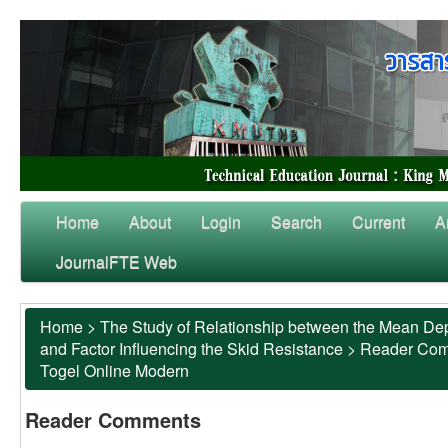
Home
About
Login
Search
Current
A
JournalFTE Web
Home
>
The Study of Relationship between the Mean Dep
and Factor Influencing the Skid Resistance
>
Reader Co
Togel Online Modern
Reader Comments