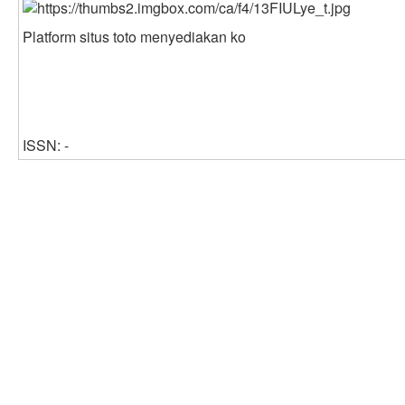
Platform situs toto menyediakan ko
ISSN: -