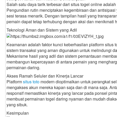
Salah satu daya tarik terbesar dari situs togel online adalah
Pengundian rutin menciptakan kegembiraan dan antisipasi 
sesi terasa menarik. Dengan tampilan hasil yang transpar
pemain dapat tetap terhubung dengan aksi dan menikmati h
Teknologi Aman dan Sistem yang Adil
Keamanan adalah faktor kunci keberhasilan platform situs 
sistem transaksi yang aman digunakan untuk melindungi d
Mekanisme hasil yang adil dan sistem pemantauan memban
membangun kepercayaan di antara pemain yang mengharg
permainan daring.
Akses Ramah Seluler dan Kinerja Lancar
Platform
situs toto
modern dioptimalkan untuk perangkat se
mengakses akun mereka kapan saja dan di mana saja. Ant
responsif memastikan kinerja yang lancar pada ponsel pintar, 
membuat permainan togel daring nyaman dan mudah diaks
yang sibuk.
Kesimpulan