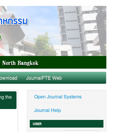
ownload
JournalFTE Web
Open Journal Systems
ng the
Journal Help
USER