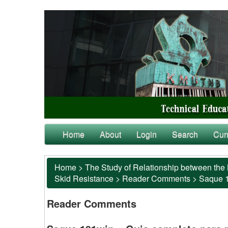
Home
About
Login
Search
Cur
Home
>
The Study of Relationship between the 
Skid Resistance
>
Reader Comments
>
Saque 1
Reader Comments