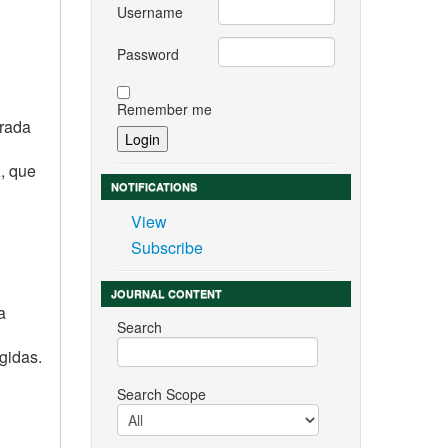
Username
Password
Remember me
irada
, que
NOTIFICATIONS
View
Subscribe
JOURNAL CONTENT
a
Search
gidas.
Search Scope