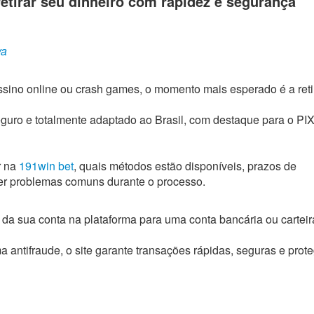
etirar seu dinheiro com rapidez e segurança
ya
assino online ou crash games, o momento mais esperado é a ret
guro e totalmente adaptado ao Brasil, com destaque para o PIX
r na
191win bet
, quais métodos estão disponíveis, prazos de
er problemas comuns durante o processo.
 da sua conta na plataforma para uma conta bancária ou carteir
 antifraude, o site garante transações rápidas, seguras e prote