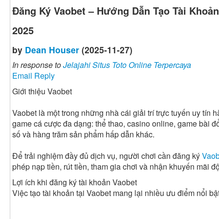
Đăng Ký Vaobet – Hướng Dẫn Tạo Tài Khoả
2025
by
Dean Houser
(2025-11-27)
In response to
Jelajahi Situs Toto Online Terpercaya
Email Reply
Giới thiệu Vaobet
Vaobet là một trong những nhà cái giải trí trực tuyến uy tín 
game cá cược đa dạng: thể thao, casino online, game bài đổ
số và hàng trăm sản phẩm hấp dẫn khác.
Để trải nghiệm đầy đủ dịch vụ, người chơi cần đăng ký
Vaob
phép nạp tiền, rút tiền, tham gia chơi và nhận khuyến mãi đ
Lợi ích khi đăng ký tài khoản Vaobet
Việc tạo tài khoản tại Vaobet mang lại nhiều ưu điểm nổi bật