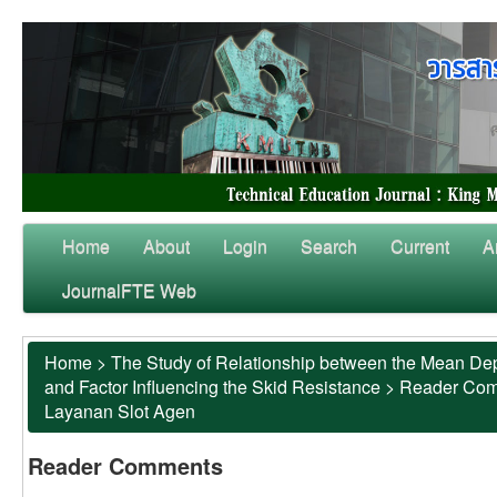
Home
About
Login
Search
Current
A
JournalFTE Web
Home
>
The Study of Relationship between the Mean Dep
and Factor Influencing the Skid Resistance
>
Reader Co
Layanan Slot Agen
Reader Comments