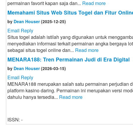
permainan favorit kapan saja dan...
Read more
Memahami Situs Web Situs Togel dan Fitur Onlin
by
Dean Houser
(2025-12-25)
Email Reply
Situs togel adalah istilah yang digunakan untuk menggamba
menyediakan informasi terkait permainan angka bergaya loter
sebagai situs togel online dan...
Read more
MENARA188: Tren Permainan Judi di Era Digital
by
Dean Houser
(2026-03-15)
Email Reply
MENARA188 merupakan salah satu permainan perjudian digi
platform kasino daring. Permainan ini merupakan versi mode
dahulu hanya tersedia...
Read more
ISSN: -