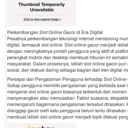
Perkembangan Slot Online Gacor di Era Digital
Pesatnya perkembangan teknologi internet mendorong mun
digital, termasuk slot online. Slot online gacor menjadi isti
dengan meningkatnya jumlah pengguna yang aktif di platfo
perangkat mobile dan desktop membuat hiburan ini semaki
masyarakat. Dalam prosesnya, istilah slot online gacor pun
sosial, dan diskusi daring sebagai bagian dari tren digital 
Persepsi dan Pengalaman Pengguna terhadap Slot Online
Setiap pengguna memiliki pengalaman yang berbeda saat me
mengenai slot online gacor biasanya terbentuk dari momen 
menyenangkan atau memuaskan. Faktor suasana, ekspektas
memengaruhi bagaimana pengalaman tersebut dirasakan. Kar
dianggap gacor oleh satu pengguna belum tentu dirasakan 
membuat istilah slot online gacor menjadi topik diskusi ya