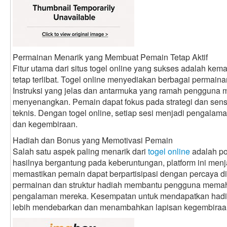
Permainan Menarik yang Membuat Pemain Tetap Aktif
Fitur utama dari situs togel online yang sukses adalah 
tetap terlibat. Togel online menyediakan berbagai permaina
Instruksi yang jelas dan antarmuka yang ramah pengguna
menyenangkan. Pemain dapat fokus pada strategi dan sens
teknis. Dengan togel online, setiap sesi menjadi pengala
dan kegembiraan.
Hadiah dan Bonus yang Memotivasi Pemain
Salah satu aspek paling menarik dari
togel online
adalah po
hasilnya bergantung pada keberuntungan, platform ini menj
memastikan pemain dapat berpartisipasi dengan percaya diri.
permainan dan struktur hadiah membantu pengguna mema
pengalaman mereka. Kesempatan untuk mendapatkan hadiah
lebih mendebarkan dan menambahkan lapisan kegembiraan