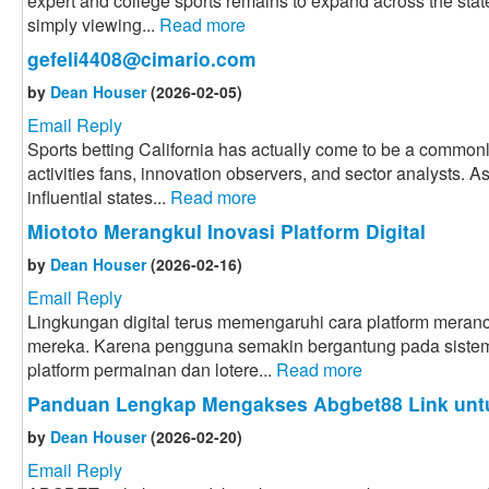
expert and college sports remains to expand across the state
simply viewing...
Read more
gefeli4408@cimario.com
by
Dean Houser
(2026-02-05)
Email Reply
Sports betting California has actually come to be a commonl
activities fans, innovation observers, and sector analysts. A
influential states...
Read more
Miototo Merangkul Inovasi Platform Digital
by
Dean Houser
(2026-02-16)
Email Reply
Lingkungan digital terus memengaruhi cara platform mera
mereka. Karena pengguna semakin bergantung pada sistem o
platform permainan dan lotere...
Read more
Panduan Lengkap Mengakses Abgbet88 Link unt
by
Dean Houser
(2026-02-20)
Email Reply