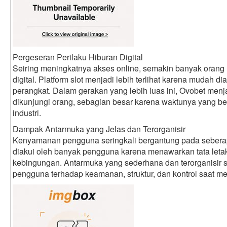
Pergeseran Perilaku Hiburan Digital
Seiring meningkatnya akses online, semakin banyak orang 
digital. Platform slot menjadi lebih terlihat karena mudah d
perangkat. Dalam gerakan yang lebih luas ini, Ovobet menjad
dikunjungi orang, sebagian besar karena waktunya yang b
industri.
Dampak Antarmuka yang Jelas dan Terorganisir
Kenyamanan pengguna seringkali bergantung pada seberap
diakui oleh banyak pengguna karena menawarkan tata leta
kebingungan. Antarmuka yang sederhana dan terorganisir 
pengguna terhadap keamanan, struktur, dan kontrol saat menjel