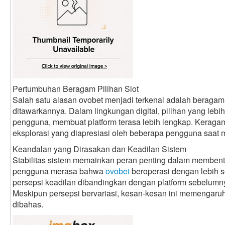
Pertumbuhan Beragam Pilihan Slot
Salah satu alasan ovobet menjadi terkenal adalah beragam
ditawarkannya. Dalam lingkungan digital, pilihan yang leb
pengguna, membuat platform terasa lebih lengkap. Keragama
eksplorasi yang diapresiasi oleh beberapa pengguna saat m
Keandalan yang Dirasakan dan Keadilan Sistem
Stabilitas sistem memainkan peran penting dalam memben
pengguna merasa bahwa
ovobet
beroperasi dengan lebih se
persepsi keadilan dibandingkan dengan platform sebelumn
Meskipun persepsi bervariasi, kesan-kesan ini memengaruhi
dibahas.