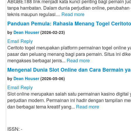
ABGBET88 link menjadi kata kunci penting bagi pemain judi
tanpa hambatan. Dalam dunia perjudian online, perubahan 
teknis maupun regulasi....
Read more
Panduan Pemula: Rahasia Menang Togel Ceritot
by
Dean Houser
(2026-02-23)
Email Reply
Ceritoto togel merupakan platform permainan togel online
pasar dan peluang menang bagi para pemain. Situs ini di
mengakses berbagai jenis...
Read more
Mengenal Dunia Slot Online dan Cara Bermain 
by
Dean Houser
(2026-05-06)
Email Reply
Slot online merupakan salah satu permainan kasino digital 
perjudian modern. Permainan ini hadir dengan tampilan men
dan berbagai tema kreatif yang...
Read more
ISSN: -