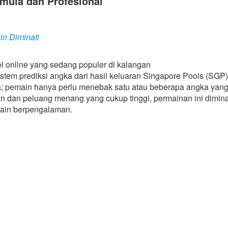
mula dan Profesional
in Diminati
l online yang sedang populer di kalangan
tem prediksi angka dari hasil keluaran Singapore Pools (SGP)
 pemain hanya perlu menebak satu atau beberapa angka yan
dan peluang menang yang cukup tinggi, permainan ini dimina
main berpengalaman.