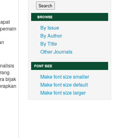
BROWSE
dapat
By Issue
n pemain
By Author
an
By Title
Other Journals
nalisis
FONT SIZE
arang
Make font size smaller
a bijak
Make font size default
nerapkan
Make font size larger