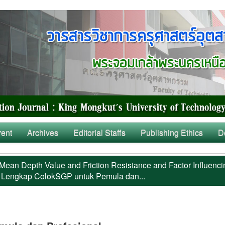
rent
Archives
Editorial Staffs
Publishing Ethics
D
Mean Depth Value and Friction Resistance and Factor Influenci
i Lengkap ColokSGP untuk Pemula dan...