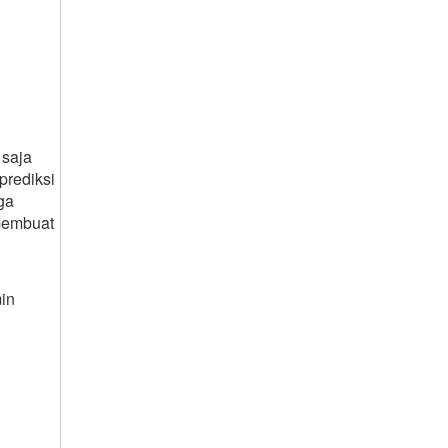
 saja
prediksi
ga
membuat
in