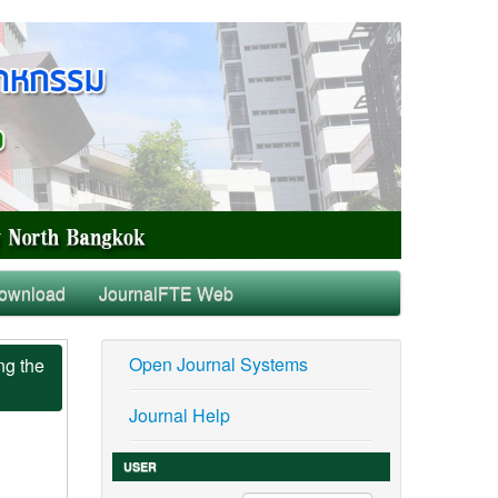
ownload
JournalFTE Web
Open Journal Systems
ng the
Journal Help
USER