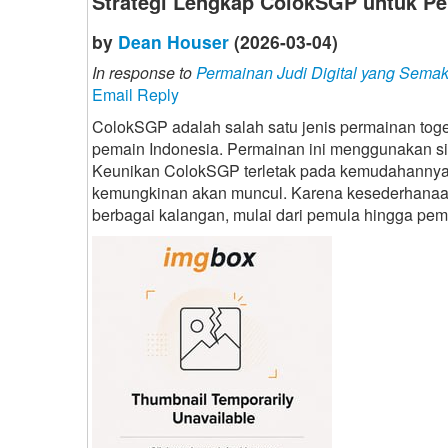
Strategi Lengkap ColokSGP untuk Pe
by
Dean Houser
(2026-03-04)
In response to
Permainan Judi Digital yang Semak
Email Reply
ColokSGP adalah salah satu jenis permainan toge
pemain Indonesia. Permainan ini menggunakan sis
Keunikan ColokSGP terletak pada kemudahannya;
kemungkinan akan muncul. Karena kesederhanaan 
berbagai kalangan, mulai dari pemula hingga pe