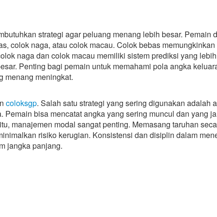
butuhkan strategi agar peluang menang lebih besar. Pemain 
ebas, colok naga, atau colok macau. Colok bebas memungkinka
lok naga dan colok macau memiliki sistem prediksi yang lebih
sar. Penting bagi pemain untuk memahami pola angka keluar
ng menang meningkat.
in
coloksgp
. Salah satu strategi yang sering digunakan adalah a
ya. Pemain bisa mencatat angka yang sering muncul dan yang j
 itu, manajemen modal sangat penting. Memasang taruhan secar
minimalkan risiko kerugian. Konsistensi dan disiplin dalam me
m jangka panjang.