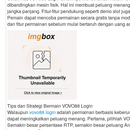
dibandingkan mesin fisik. Hal ini membuat peluang menan
jangka panjang. Fitur-fitur pendukung seperti demo slot jug
Pemain dapat mencoba permainan secara gratis tanpa mod
dan fitur permainan sebelum mulai bertaruh dengan uang as
Tips dan Strategi Bermain VOVO88 Login
Walaupun
vovo88 login
adalah permainan berbasis keberun
dapat meningkatkan peluang menang. Pertama, pilihlah V
Semakin besar persentase RTP, semakin besar peluang A