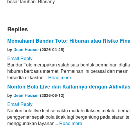
besar taruhan. Biasany
Replies
Memahami Bandar Toto: Hiburan atau Risiko Fina
by
Dean Houser
(2026-04-25)
Email Reply
Bandar Toto merupakan salah satu bentuk permainan digital
hiburan berbasis internet. Permainan ini berasal dari mesin
tersedia di kasino...
Read more
Nonton Bola Live dan Kaitannya dengan Aktivitas
by
Dean Houser
(2026-06-12)
Email Reply
Nonton bola live kini semakin mudah diakses melalui berbag
penggemar sepak bola tidak lagi bergantung pada siaran te
menggunakan layanan...
Read more