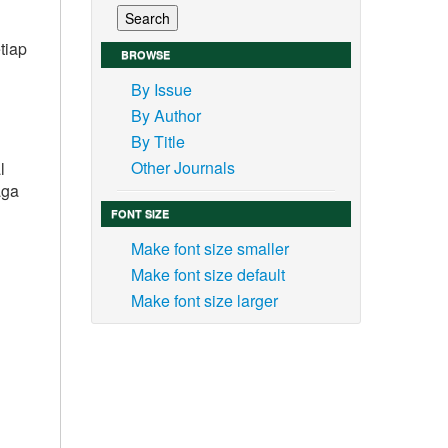
tiap
BROWSE
By Issue
By Author
By Title
Other Journals
l
aga
FONT SIZE
Make font size smaller
Make font size default
Make font size larger