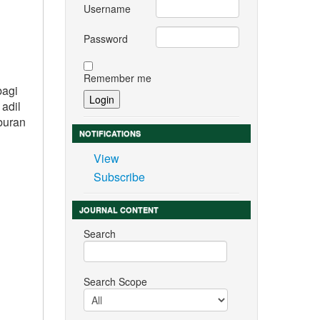
Username
Password
Remember me
bagi
adil
buran
NOTIFICATIONS
View
Subscribe
JOURNAL CONTENT
Search
Search Scope