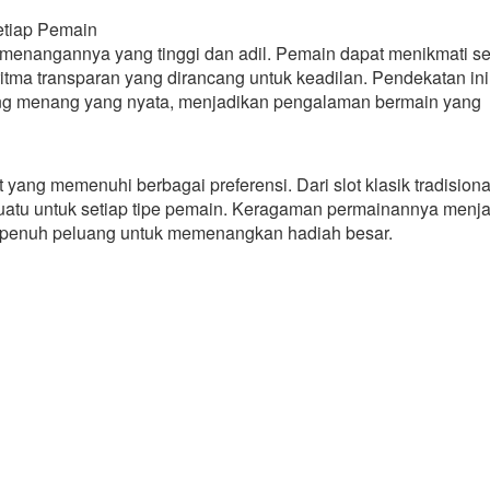
etiap Pemain
menangannya yang tinggi dan adil. Pemain dapat menikmati se
itma transparan yang dirancang untuk keadilan. Pendekatan ini
ng menang yang nyata, menjadikan pengalaman bermain yang
ang memenuhi berbagai preferensi. Dari slot klasik tradisiona
suatu untuk setiap tipe pemain. Keragaman permainannya menj
n penuh peluang untuk memenangkan hadiah besar.