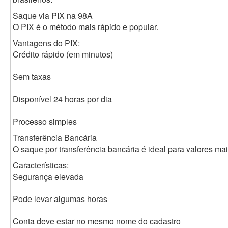
Saque via PIX na 98A
O PIX é o método mais rápido e popular.
Vantagens do PIX:
Crédito rápido (em minutos)
Sem taxas
Disponível 24 horas por dia
Processo simples
Transferência Bancária
O saque por transferência bancária é ideal para valores mai
Características:
Segurança elevada
Pode levar algumas horas
Conta deve estar no mesmo nome do cadastro