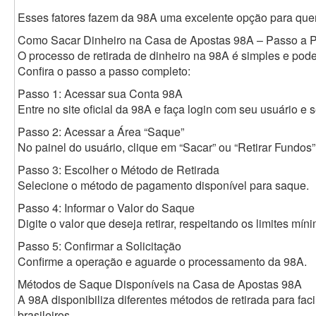
Esses fatores fazem da 98A uma excelente opção para quem
Como Sacar Dinheiro na Casa de Apostas 98A – Passo a 
O processo de retirada de dinheiro na 98A é simples e pod
Confira o passo a passo completo:
Passo 1: Acessar sua Conta 98A
Entre no site oficial da 98A e faça login com seu usuário e 
Passo 2: Acessar a Área “Saque”
No painel do usuário, clique em “Sacar” ou “Retirar Fundos”
Passo 3: Escolher o Método de Retirada
Selecione o método de pagamento disponível para saque.
Passo 4: Informar o Valor do Saque
Digite o valor que deseja retirar, respeitando os limites mí
Passo 5: Confirmar a Solicitação
Confirme a operação e aguarde o processamento da 98A.
Métodos de Saque Disponíveis na Casa de Apostas 98A
A 98A disponibiliza diferentes métodos de retirada para fac
brasileiros.