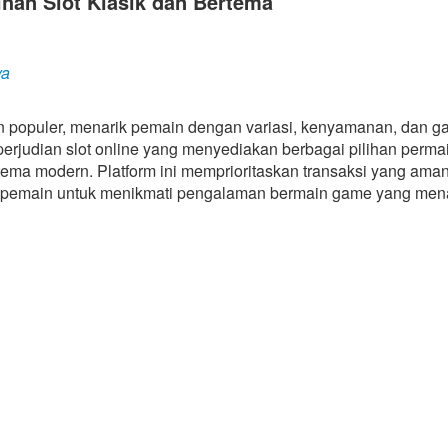
han Slot Klasik dan Bertema
ya
ran populer, menarik pemain dengan variasi, kenyamanan, dan 
 perjudian slot online yang menyediakan berbagai pilihan perma
ertema modern. Platform ini memprioritaskan transaksi yang aman
inkan pemain untuk menikmati pengalaman bermain game yang men