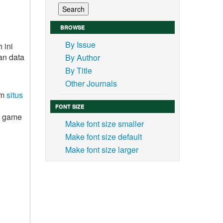
BROWSE
By Issue
 ini
an data
By Author
By Title
Other Journals
rm
situs
FONT SIZE
n game
Make font size smaller
Make font size default
Make font size larger