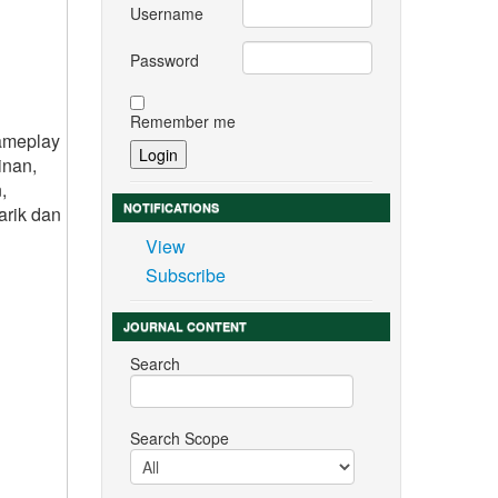
Username
Password
Remember me
gameplay
inan,
,
NOTIFICATIONS
arik dan
View
Subscribe
JOURNAL CONTENT
Search
Search Scope