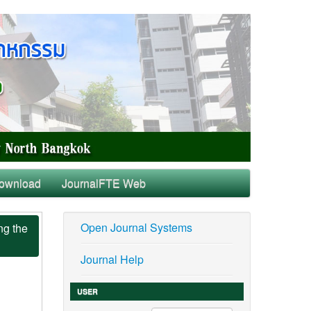
ownload
JournalFTE Web
Open Journal Systems
ng the
Journal Help
USER