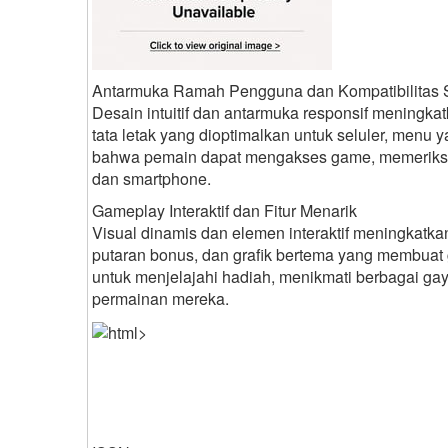
Antarmuka Ramah Pengguna dan Kompatibilitas S
Desain intuitif dan antarmuka responsif meningkatk
tata letak yang dioptimalkan untuk seluler, menu y
bahwa pemain dapat mengakses game, memeriksa has
dan smartphone.
Gameplay Interaktif dan Fitur Menarik
Visual dinamis dan elemen interaktif meningkatkan
putaran bonus, dan grafik bertema yang membuat g
untuk menjelajahi hadiah, menikmati berbagai ga
permainan mereka.