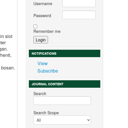
Username
Password
Remember me
n slot
ter
gan.
NOTIFICATIONS
henti,
View
 bosan.
Subscribe
JOURNAL CONTENT
Search
Search Scope