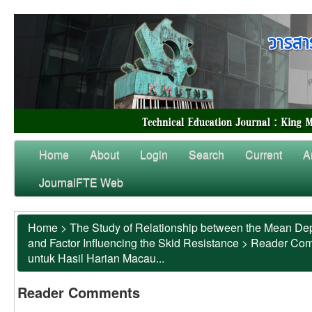
Home
About
Login
Search
Current
A
JournalFTE Web
Home
>
The Study of Relationship between the Mean Dep
and Factor Influencing the Skid Resistance
>
Reader Co
untuk Hasil Harian Macau...
Reader Comments