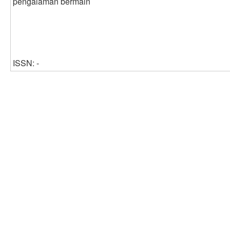
pengalaman bermain
ISSN: -