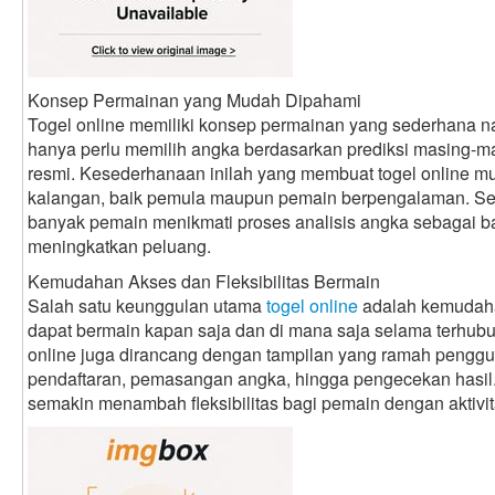
Konsep Permainan yang Mudah Dipahami
Togel online memiliki konsep permainan yang sederhana 
hanya perlu memilih angka berdasarkan prediksi masing-m
resmi. Kesederhanaan inilah yang membuat togel online m
kalangan, baik pemula maupun pemain berpengalaman. Se
banyak pemain menikmati proses analisis angka sebagai bag
meningkatkan peluang.
Kemudahan Akses dan Fleksibilitas Bermain
Salah satu keunggulan utama
togel online
adalah kemudaha
dapat bermain kapan saja dan di mana saja selama terhubun
online juga dirancang dengan tampilan yang ramah peng
pendaftaran, pemasangan angka, hingga pengecekan hasil
semakin menambah fleksibilitas bagi pemain dengan aktivit