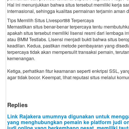
Hal ini menunjukkan bahwa situs tersebut memiliki kerja 
internasional, sehingga kualitas permainan terjamin aman 
Tips Memilih Situs Livesport88 Terpercaya
Memastikan situs benar-benar terpercaya tentu membutuhk
apakah situs tersebut memiliki lisensi resmi dari lembaga
atau BMM Testlabs. Lisensi menjadi bukti bahwa situs ber
keadilan. Kedua, pastikan metode pembayaran yang disedia
terpercaya tidak akan mempersulit transaksi pemain, terut
kemenangan.
Ketiga, perhatikan fitur keamanan seperti enkripsi SSL, ya
agar tidak bocor. Keempat, lihat reputasi situs melalui komu
Replies
Link Rajakera umumnya digunakan untuk mengga
yang menghubungkan pemain ke platform judi onl
judi online yang berkembang pesat, memiliki taut