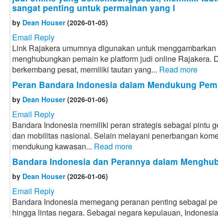
sangat penting untuk permainan yang l
by
Dean Houser
(2026-01-05)
Email Reply
Link Rajakera umumnya digunakan untuk menggambarkan ti
menghubungkan pemain ke platform judi online Rajakera. Da
berkembang pesat, memiliki tautan yang...
Read more
Peran Bandara Indonesia dalam Mendukung Pem
by
Dean Houser
(2026-01-06)
Email Reply
Bandara Indonesia memiliki peran strategis sebagai pintu 
dan mobilitas nasional. Selain melayani penerbangan kome
mendukung kawasan...
Read more
Bandara Indonesia dan Perannya dalam Menghu
by
Dean Houser
(2026-01-06)
Email Reply
Bandara Indonesia memegang peranan penting sebagai pen
hingga lintas negara. Sebagai negara kepulauan, Indonesia