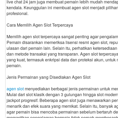
live chat 24 jam juga membuat pemain lebih mudah menda
kendala. Keunggulan ini membuat agen slot menjadi pilih
profesional.
Cara Memilih Agen Slot Terpercaya
Memilih agen slot terpercaya sangat penting agar pengal
Pemain disarankan memeriksa lisensi resmi agen slot, reputa
ulasan dari pemain lain. Selain itu, perhatikan ketersedia
dan metode transaksi yang transparan. Agen slot terpercay
yang kuat, termasuk enkripsi data dan proteksi akun, untuk
pemain.
Jenis Permainan yang Disediakan Agen Slot
agen slot
menyediakan berbagai jenis permainan untuk m
Mulai dari slot klasik dengan 3 gulungan hingga slot moder
jackpot progresif. Beberapa agen slot juga menawarkan pe
menarik dan efek suara yang memikat. Selain itu, banyak a
agar pemain bisa mencoba permainan sebelum bertaruh de
memastikan pengalaman bermain tidak pernah membosank