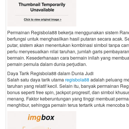
Permainan Regisbola88 bekerja menggunakan sistem Ra
berfungsi untuk menghasilkan hasil putaran secara acak. 
putar, sistem akan menentukan kombinasi simbol tanpa c
perlu menyesuaikan nilai taruhan, jumlah garis pembayaran
bermain. Kesederhanaan cara bermain inilah yang membuat
pemain pemula dalam dunia perjudian.
Daya Tarik Regisbola88 dalam Dunia Judi
Salah satu daya tarik utama
regisbola88
adalah peluang me
taruhan yang relatif kecil. Selain itu, banyak permainan Re
bonus seperti free spin, jackpot progresif, dan simbol khu
menang. Faktor keberuntungan yang tinggi membuat perma
menghibur, sehingga pemain terus tertarik untuk mencoba be