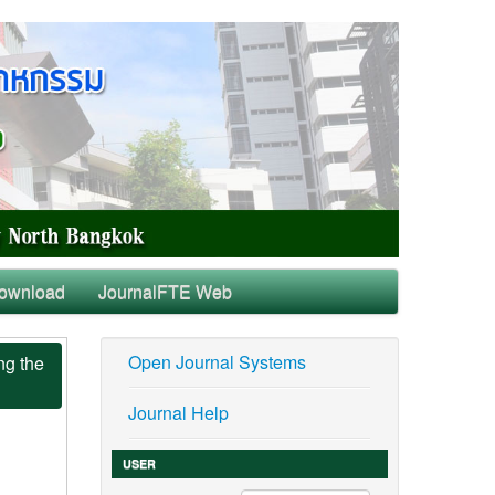
ownload
JournalFTE Web
Open Journal Systems
ng the
Journal Help
USER