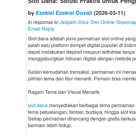
Slot Dana: Solusi Praktis untuk Pen
by
Ezekiel Ezekiel Duvall
(2026-03-11)
In response to
Jelajahi Situs Toto Online Terperca
Email Reply
Slot dana adalah jenis permainan slot online y
salah satu platform dompet digital populer di In
dapat melakukan deposit maupun withdraw tanpa r
menggabungkan hiburan digital dengan metode p
Selain kemudahan transaksi, permainan ini me
pilihan tema dan fitur menarik. Pemain bisa menik
Ragam Tema dan Visual Menarik
slot dana
menyediakan berbagai tema permainan 
tema petualangan, fantasi, budaya, hingga slot kl
Setiap permainan dirancang dengan grafis berkua
bermain lebih hidup.