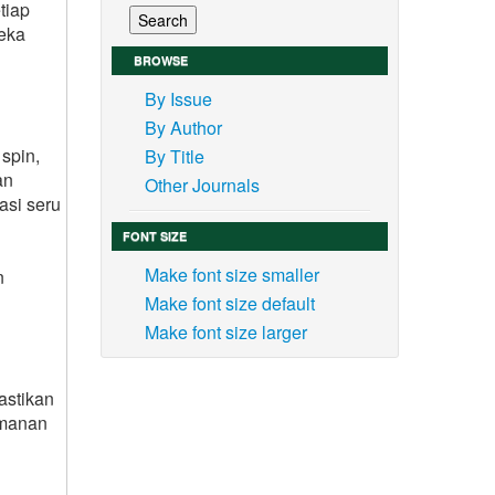
tiap
reka
BROWSE
By Issue
By Author
spin,
By Title
an
Other Journals
asi seru
FONT SIZE
Make font size smaller
n
Make font size default
Make font size larger
astikan
amanan