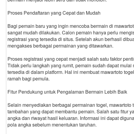
Proses Pendaftaran yang Cepat dan Mudah
Bagi pemain baru yang ingin mencoba bermain di mawartoto
sangat mudah dilakukan. Calon pemain hanya perlu mengisi
registrasi yang tersedia di situs. Setelah akun berhasil dib
mengakses berbagai permainan yang ditawarkan.
Proses registrasi yang cepat menjadi salah satu faktor pen
Tidak perlu langkah yang rumit, pemain sudah dapat mulai m
tersedia di dalam platform. Hal ini membuat mawartoto toge
ramah bagi pemula.
Fitur Pendukung untuk Pengalaman Bermain Lebih Baik
Selain menyediakan berbagai permainan togel, mawartoto t
tambahan yang dapat membantu pemain. Salah satu fitur yang
angka dan riwayat hasil keluaran. Informasi ini dapat digu
pola angka sebelum menentukan taruhan.