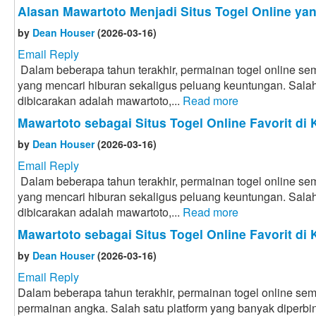
Alasan Mawartoto Menjadi Situs Togel Online ya
by
Dean Houser
(2026-03-16)
Email Reply
Dalam beberapa tahun terakhir, permainan togel online se
yang mencari hiburan sekaligus peluang keuntungan. Salah
dibicarakan adalah mawartoto,...
Read more
Mawartoto sebagai Situs Togel Online Favorit di
by
Dean Houser
(2026-03-16)
Email Reply
Dalam beberapa tahun terakhir, permainan togel online se
yang mencari hiburan sekaligus peluang keuntungan. Salah
dibicarakan adalah mawartoto,...
Read more
Mawartoto sebagai Situs Togel Online Favorit di
by
Dean Houser
(2026-03-16)
Email Reply
Dalam beberapa tahun terakhir, permainan togel online sem
permainan angka. Salah satu platform yang banyak diperb