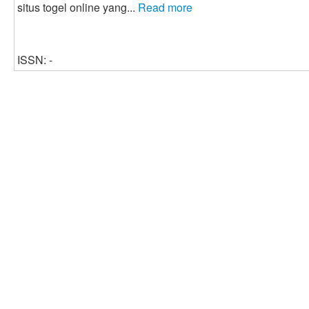
situs togel online yang...
Read more
ISSN: -