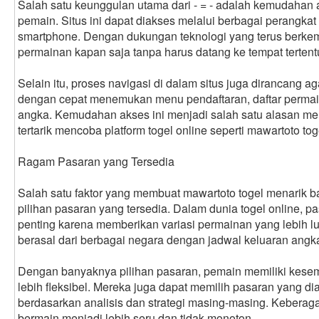
Salah satu keunggulan utama dari - = - adalah kemudahan
pemain. Situs ini dapat diakses melalui berbagai perangkat
smartphone. Dengan dukungan teknologi yang terus berke
permainan kapan saja tanpa harus datang ke tempat tertent
Selain itu, proses navigasi di dalam situs juga dirancang
dengan cepat menemukan menu pendaftaran, daftar permain
angka. Kemudahan akses ini menjadi salah satu alasan 
tertarik mencoba platform togel online seperti mawartoto tog
Ragam Pasaran yang Tersedia
Salah satu faktor yang membuat mawartoto togel menarik 
pilihan pasaran yang tersedia. Dalam dunia togel online, 
penting karena memberikan variasi permainan yang lebih l
berasal dari berbagai negara dengan jadwal keluaran angk
Dengan banyaknya pilihan pasaran, pemain memiliki kes
lebih fleksibel. Mereka juga dapat memilih pasaran yang di
berdasarkan analisis dan strategi masing-masing. Keber
bermain menjadi lebih seru dan tidak monoton.