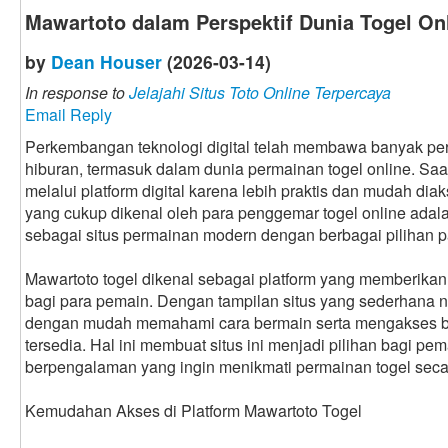
Mawartoto dalam Perspektif Dunia Togel On
by
Dean Houser
(2026-03-14)
In response to
Jelajahi Situs Toto Online Terpercaya
Email Reply
Perkembangan teknologi digital telah membawa banyak pe
hiburan, termasuk dalam dunia permainan togel online. Saa
melalui platform digital karena lebih praktis dan mudah dia
yang cukup dikenal oleh para penggemar togel online adala
sebagai situs permainan modern dengan berbagai pilihan pa
Mawartoto togel dikenal sebagai platform yang memberik
bagi para pemain. Dengan tampilan situs yang sederhana 
dengan mudah memahami cara bermain serta mengakses b
tersedia. Hal ini membuat situs ini menjadi pilihan bagi 
berpengalaman yang ingin menikmati permainan togel secar
Kemudahan Akses di Platform Mawartoto Togel