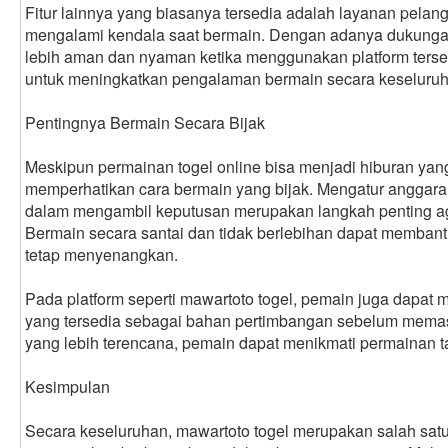
Fitur lainnya yang biasanya tersedia adalah layanan pela
mengalami kendala saat bermain. Dengan adanya dukungan
lebih aman dan nyaman ketika menggunakan platform tersebu
untuk meningkatkan pengalaman bermain secara keseluruh
Pentingnya Bermain Secara Bijak
Meskipun permainan togel online bisa menjadi hiburan yang
memperhatikan cara bermain yang bijak. Mengatur anggaran
dalam mengambil keputusan merupakan langkah penting aga
Bermain secara santai dan tidak berlebihan dapat memba
tetap menyenangkan.
Pada platform seperti mawartoto togel, pemain juga dapat 
yang tersedia sebagai bahan pertimbangan sebelum mema
yang lebih terencana, pemain dapat menikmati permainan t
Kesimpulan
Secara keseluruhan, mawartoto togel merupakan salah satu 