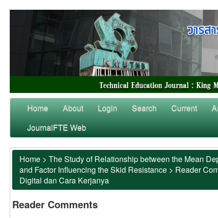
Home
About
Login
Search
Current
A
JournalFTE Web
Home
>
The Study of Relationship between the Mean Dep
and Factor Influencing the Skid Resistance
>
Reader Co
Digital dan Cara Kerjanya
Reader Comments