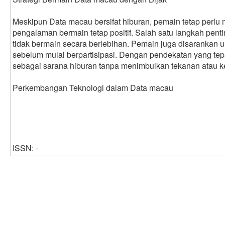
Meskipun Data macau bersifat hiburan, pemain tetap perlu 
pengalaman bermain tetap positif. Salah satu langkah pen
tidak bermain secara berlebihan. Pemain juga disarankan
sebelum mulai berpartisipasi. Dengan pendekatan yang tep
sebagai sarana hiburan tanpa menimbulkan tekanan atau ke
Perkembangan Teknologi dalam Data macau
ISSN: -