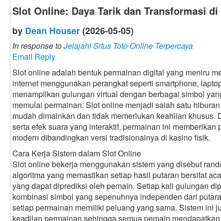
Slot Online: Daya Tarik dan Transformasi di
by
Dean Houser
(2026-05-05)
In response to
Jelajahi Situs Toto Online Terpercaya
Email Reply
Slot online adalah bentuk permainan digital yang meniru mesi
internet menggunakan perangkat seperti smartphone, laptop
menampilkan gulungan virtual dengan berbagai simbol yang
memulai permainan. Slot online menjadi salah satu hiburan 
mudah dimainkan dan tidak memerlukan keahlian khusus. D
serta efek suara yang interaktif, permainan ini memberika
modern dibandingkan versi tradisionalnya di kasino fisik.
Cara Kerja Sistem dalam Slot Online
Slot online bekerja menggunakan sistem yang disebut ran
algoritma yang memastikan setiap hasil putaran bersifat acak
yang dapat diprediksi oleh pemain. Setiap kali gulungan di
kombinasi simbol yang sepenuhnya independen dari putar
setiap permainan memiliki peluang yang sama. Sistem ini 
keadilan permainan sehingga semua pemain mendapatkan 