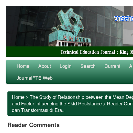
Home
About
Login
Search
Current
A
JournalFTE Web
Home
>
The Study of Relationship between the Mean Dep
and Factor Influencing the Skid Resistance
>
Reader Co
dan Transformasi di Era...
Reader Comments