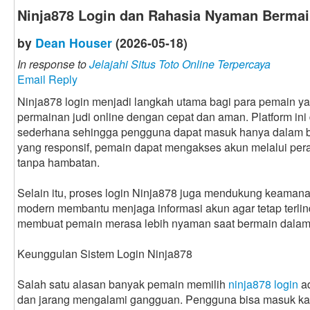
Ninja878 Login dan Rahasia Nyaman Bermai
by
Dean Houser
(2026-05-18)
In response to
Jelajahi Situs Toto Online Terpercaya
Email Reply
Ninja878 login menjadi langkah utama bagi para pemain ya
permainan judi online dengan cepat dan aman. Platform ini
sederhana sehingga pengguna dapat masuk hanya dalam b
yang responsif, pemain dapat mengakses akun melalui pe
tanpa hambatan.
Selain itu, proses login Ninja878 juga mendukung keamana
modern membantu menjaga informasi akun agar tetap terlindu
membuat pemain merasa lebih nyaman saat bermain dalam
Keunggulan Sistem Login Ninja878
Salah satu alasan banyak pemain memilih
ninja878 login
ad
dan jarang mengalami gangguan. Pengguna bisa masuk kap