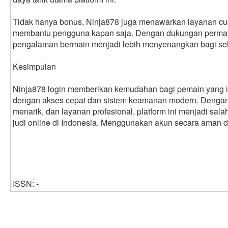
Tidak hanya bonus, Ninja878 juga menawarkan layanan cus
membantu pengguna kapan saja. Dengan dukungan permain
pengalaman bermain menjadi lebih menyenangkan bagi se
Kesimpulan
Ninja878 login memberikan kemudahan bagi pemain yang in
dengan akses cepat dan sistem keamanan modern. Dengan b
menarik, dan layanan profesional, platform ini menjadi sal
judi online di Indonesia. Menggunakan akun secara aman d
ISSN: -