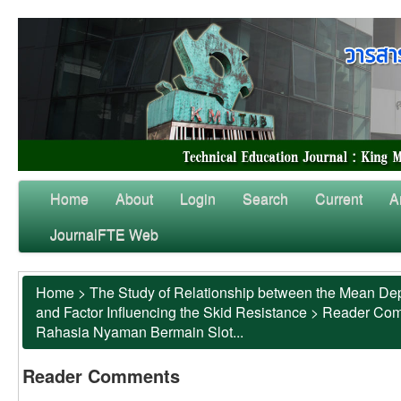
Home
About
Login
Search
Current
A
JournalFTE Web
Home
>
The Study of Relationship between the Mean Dep
and Factor Influencing the Skid Resistance
>
Reader Co
Rahasia Nyaman Bermain Slot...
Reader Comments