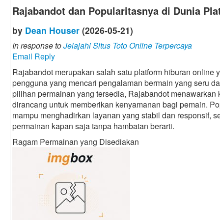
Rajabandot dan Popularitasnya di Dunia Pla
by
Dean Houser
(2026-05-21)
In response to
Jelajahi Situs Toto Online Terpercaya
Email Reply
Rajabandot merupakan salah satu platform hiburan online 
pengguna yang mencari pengalaman bermain yang seru d
pilihan permainan yang tersedia, Rajabandot menawarkan
dirancang untuk memberikan kenyamanan bagi pemain. Pop
mampu menghadirkan layanan yang stabil dan responsif, s
permainan kapan saja tanpa hambatan berarti.
Ragam Permainan yang Disediakan