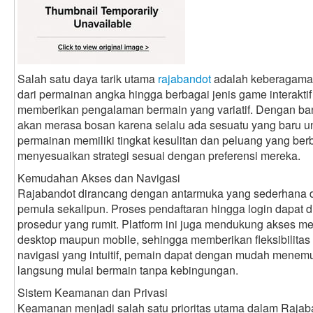
Salah satu daya tarik utama
rajabandot
adalah keberagaman
dari permainan angka hingga berbagai jenis game interakti
memberikan pengalaman bermain yang variatif. Dengan bany
akan merasa bosan karena selalu ada sesuatu yang baru untu
permainan memiliki tingkat kesulitan dan peluang yang be
menyesuaikan strategi sesuai dengan preferensi mereka.
Kemudahan Akses dan Navigasi
Rajabandot dirancang dengan antarmuka yang sederhana 
pemula sekalipun. Proses pendaftaran hingga login dapat 
prosedur yang rumit. Platform ini juga mendukung akses mel
desktop maupun mobile, sehingga memberikan fleksibilitas
navigasi yang intuitif, pemain dapat dengan mudah menem
langsung mulai bermain tanpa kebingungan.
Sistem Keamanan dan Privasi
Keamanan menjadi salah satu prioritas utama dalam Rajab