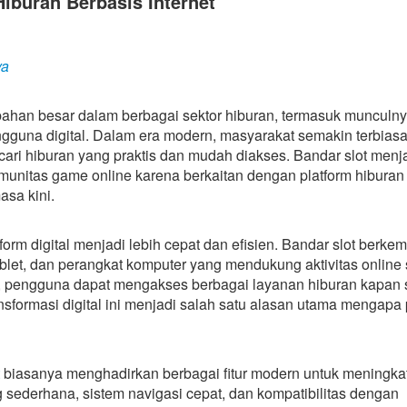
iburan Berbasis Internet
ya
han besar dalam berbagai sektor hiburan, termasuk munculnya
ngguna digital. Dalam era modern, masyarakat semakin terbias
ri hiburan yang praktis dan mudah diakses. Bandar slot menj
munitas game online karena berkaitan dengan platform hiburan 
asa kini.
rm digital menjadi lebih cepat dan efisien. Bandar slot berke
let, dan perangkat komputer yang mendukung aktivitas online 
il, pengguna dapat mengakses berbagai layanan hiburan kapan 
ansformasi digital ini menjadi salah satu alasan utama mengapa 
biasanya menghadirkan berbagai fitur modern untuk meningka
ederhana, sistem navigasi cepat, dan kompatibilitas dengan