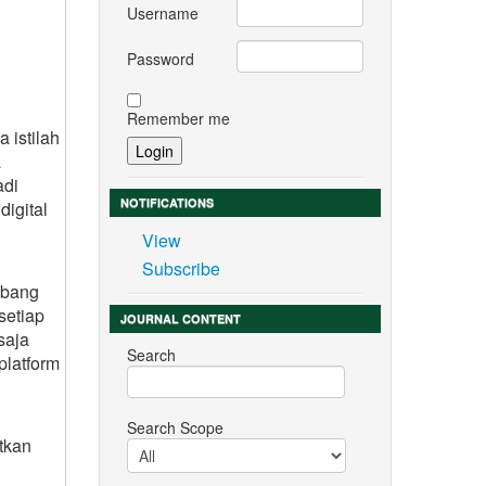
Username
Password
Remember me
 istilah
a
adi
NOTIFICATIONS
digital
View
Subscribe
mbang
setiap
JOURNAL CONTENT
saja
Search
platform
Search Scope
tkan