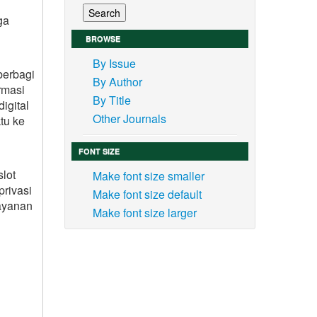
ga
BROWSE
By Issue
berbagi
By Author
rmasi
By Title
igital
Other Journals
tu ke
FONT SIZE
slot
Make font size smaller
rivasi
Make font size default
ayanan
Make font size larger