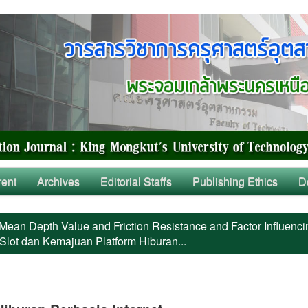
rent
Archives
Editorial Staffs
Publishing Ethics
D
Mean Depth Value and Friction Resistance and Factor Influenci
Slot dan Kemajuan Platform Hiburan...