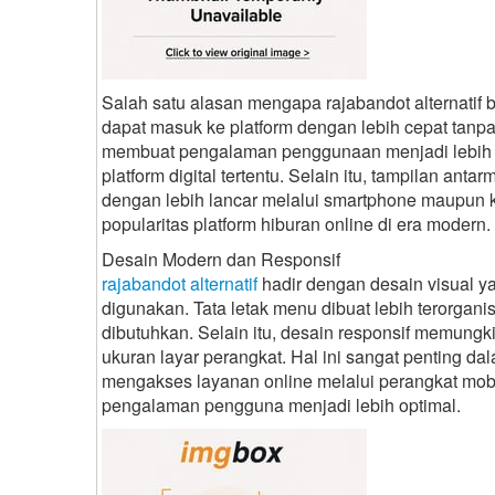
Salah satu alasan mengapa rajabandot alternatif
dapat masuk ke platform dengan lebih cepat tanp
membuat pengalaman penggunaan menjadi lebih n
platform digital tertentu. Selain itu, tampilan a
dengan lebih lancar melalui smartphone maupun 
popularitas platform hiburan online di era modern.
Desain Modern dan Responsif
rajabandot alternatif
hadir dengan desain visual 
digunakan. Tata letak menu dibuat lebih terorga
dibutuhkan. Selain itu, desain responsif memung
ukuran layar perangkat. Hal ini sangat penting da
mengakses layanan online melalui perangkat mobi
pengalaman pengguna menjadi lebih optimal.