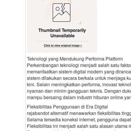
Teknologi yang Mendukung Performa Platform
Perkembangan teknologi menjadi salah satu faktor 
memanfaatkan sistem digital modern yang diranca
sistem dilakukan secara berkala untuk menjaga k
kini. Selain meningkatkan performa, inovasi tek
nyaman dan minim gangguan teknis. Dengan dukunga
mampu bersaing dalam industri hiburan online yan
Fleksibilitas Penggunaan di Era Digital
rajabandot alternatif menawarkan fleksibilitas tin
Selama tersedia koneksi internet, pengguna dapat 
Fleksibilitas ini menjadi salah satu alasan utam