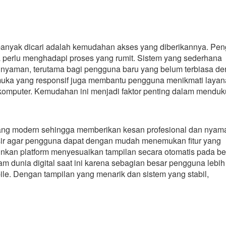
 banyak dicari adalah kemudahan akses yang diberikannya. Pe
a perlu menghadapi proses yang rumit. Sistem yang sederhana
yaman, terutama bagi pengguna baru yang belum terbiasa d
ntarmuka yang responsif juga membantu pengguna menikmati laya
komputer. Kemudahan ini menjadi faktor penting dalam mendu
yang modern sehingga memberikan kesan profesional dan nyam
nisir agar pengguna dapat dengan mudah menemukan fitur yang
kinkan platform menyesuaikan tampilan secara otomatis pada b
lam dunia digital saat ini karena sebagian besar pengguna lebih
le. Dengan tampilan yang menarik dan sistem yang stabil,