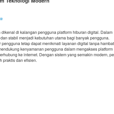
tem Teknologi Modern
ya
n dikenal di kalangan pengguna platform hiburan digital. Dalam
 dan stabil menjadi kebutuhan utama bagi banyak pengguna.
r pengguna tetap dapat menikmati layanan digital tanpa hamba
ntuk mendukung kenyamanan pengguna dalam mengakses platform 
g terhubung ke internet. Dengan sistem yang semakin modern, 
 praktis dan efisien.