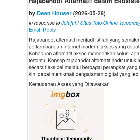
Rajabandot Alternatif dalam Ekosis
by
Dean Houser
(2026-05-28)
In response to
Jelajahi Situs Toto Online Terperca
Email Reply
Rajabandot alternatif menjadi istilah yang semaki
perkembangan internet modern, akses yang cepat
Kehadiran alternatif akses memberikan solusi aga
tertentu. Konsep rajabandot alternatif hadir u
secara fleksibel melalui berbagai perangkat yan
kini dapat menikmati pengalaman digital yang lebih
Kemudahan Akses yang Ditawarkan