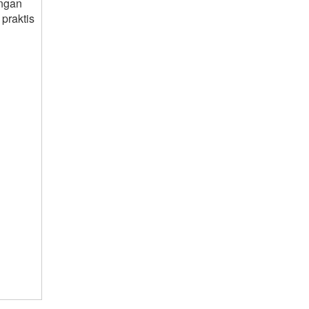
engan
praktis