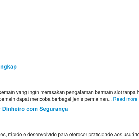
engkap
 pemain yang ingin merasakan pengalaman bermain slot tanpa 
 pemain dapat mencoba berbagai jenis permainan...
Read more
r Dinheiro com Segurança
s, rápido e desenvolvido para oferecer praticidade aos usuári