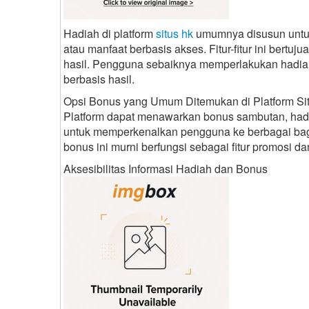
Hadiah di platform
situs hk
umumnya disusun untuk
atau manfaat berbasis akses. Fitur-fitur ini ber
hasil. Pengguna sebaiknya memperlakukan hadiah s
berbasis hasil.
Opsi Bonus yang Umum Ditemukan di Platform Si
Platform dapat menawarkan bonus sambutan, hadia
untuk memperkenalkan pengguna ke berbagai bagia
bonus ini murni berfungsi sebagai fitur promosi d
Aksesibilitas Informasi Hadiah dan Bonus