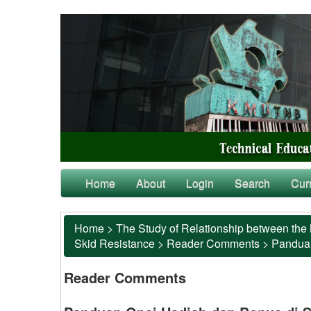
Home
About
Login
Search
Cur
Home
>
The Study of Relationship between the 
Skid Resistance
>
Reader Comments
>
Panduan
Reader Comments