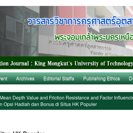
rent
Archives
Editorial Staffs
Publishing Ethics
D
Mean Depth Value and Friction Resistance and Factor Influenci
 Opsi Hadiah dan Bonus di Situs HK Populer