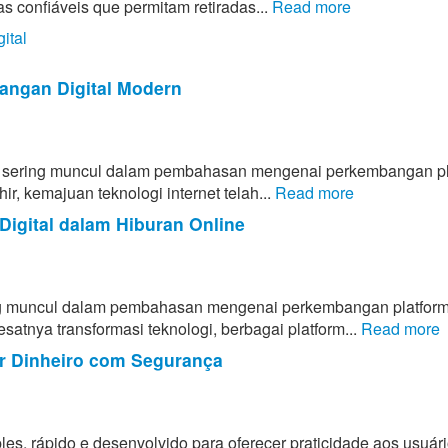
s confiáveis que permitam retiradas...
Read more
ital
angan Digital Modern
ng sering muncul dalam pembahasan mengenai perkembangan pl
ir, kemajuan teknologi internet telah...
Read more
igital dalam Hiburan Online
ring muncul dalam pembahasan mengenai perkembangan platfor
esatnya transformasi teknologi, berbagai platform...
Read more
r Dinheiro com Segurança
s, rápido e desenvolvido para oferecer praticidade aos usuári